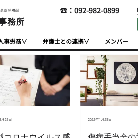
​☎：092-982-0899
営革新等機関
士事務所
人事労務∨
弁護士との連携∨
メンバー
8月25日
2022年1月25日
型コロナウイルス感
傷病手当金の