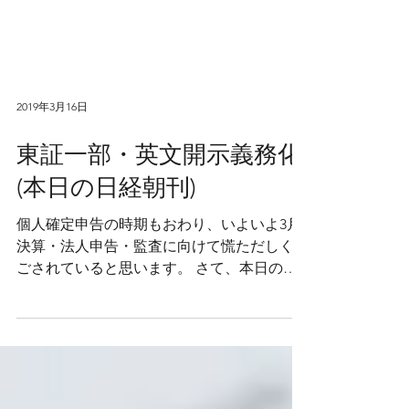
2019年3月16日
東証一部・英文開示義務化
(本日の日経朝刊)
個人確定申告の時期もおわり、いよいよ3月
決算・法人申告・監査に向けて慌ただしく過
ごされていると思います。 さて、本日の日
経新聞朝刊記事の紹介です。「」内引用。
「東京証券取引所、2,100社超ある東証１部
の上場企業数を絞り込む。時価総額の基準を
引き上げ、英文開示なども義務付...