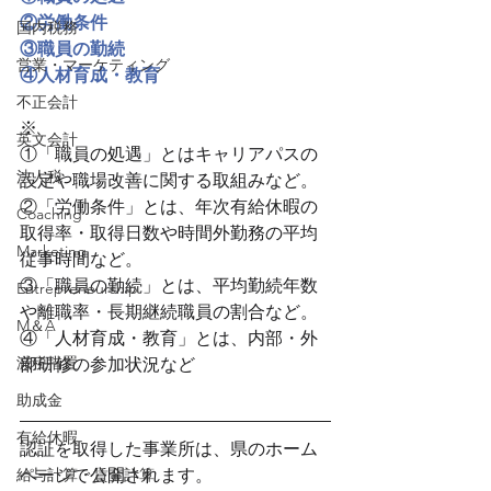
②労働条件
国内税務
③職員の勤続
営業・マーケティング
④人材育成・教育
不正会計
※
英文会計
①「職員の処遇」とはキャリアパスの
法人税
設定や職場改善に関する取組みなど。
②「労働条件」とは、年次有給休暇の
Coaching
取得率・取得日数や時間外勤務の平均
Marketing
従事時間など。
③「職員の勤続」とは、平均勤続年数
Entrepreneurship
や離職率・長期継続職員の割合など。
M＆A
④「人材育成・教育」とは、内部・外
減税措置
部研修の参加状況など
助成金
有給休暇
認証を取得した事業所は、県のホーム
給与計算・賃金計算
ページで公開されます。