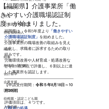
【福岡県】介護事業所「働
海外投資
きやすい介護職場認証制
独立
度」が始まりました。
労働派遣事業監査
福岡県は、令和5年度より
「働きやすい
社会福祉法人
介護職場認証制度」
を始めました。
クラウド会計
介護事業所の職場改善の取組みを見え
る化し、求職者に訴求するための取り
融資
組みです。
時事
労働環境改善や人材育成・処遇改善な
相続税・贈与税
どを200点満点で評価し、６割以上に達
した事業所を認証します。
会計基準
企業支援
【申請受付期間：
令和５年8月18日～10
国際税務
月20日
】
幼稚園・認定こども園
評価項目は、４つです。
人事労務
①職員の処遇