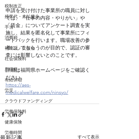
税制改正
申請を受け付けた事業所の職員に対し
残業代・未払賃金
ては、「仕事の内容・やりがい」や
「賃金」についてアンケート調査を実
手当
施し、結果を匿名化して事業所にフィ
消費税
ードバックを行います。職場改善の参
考にしてもらうのが目的で、認証の審
補助金・支援金
査には影響しないとのことです。
社会保険料
所得税
詳細は福岡県ホームページをご確認く
ださい。
有給休暇
https://aes-
労災
medicalwelfare.com/ninsyo/
クラウドファンディング
労働保険料
健康保険
労働時間
すべて表示
最新記事