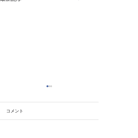
コメント
コメントを追加…
【福岡市で会社設立②消
【福岡市で会社