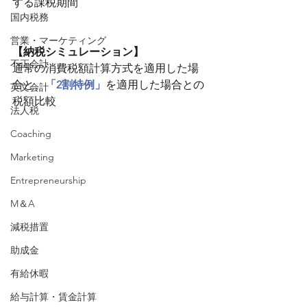
する課税期間
国内税務
営業・マーケティング
【納税シミュレーション】
不正会計
通常の消費税額計算方式を適用した場
合と、
「2割特例」
を適用した場合との
英文会計
税額比較
法人税
Coaching
Marketing
Entrepreneurship
M＆A
減税措置
助成金
有給休暇
給与計算・賃金計算