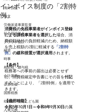
インボイス制度の「2割特
海外投資
例」
独立
労働派遣事業監査
消費税の免税事業者がインボイス登録
社会福祉法人
による課税事業者を選択した
場合、消
費税額納付の負担軽減のため、納税額
クラウド会計
を売上税額の2割に軽減する
「2割特
融資
例」
の緩和措置が選択適用
されます。
時事
【条件】
相続税・贈与税
税務署への事前の届出は必要とせず
会計基準
に、消費税確定申告書にその旨を
付記
することにより、「2割特例」を適用で
企業支援
きます。
国際税務
【適用時期】
幼稚園・認定こども園
令和5年10月1日～令和8年9月30日
の属
人事労務