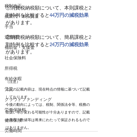
税制改正
①消費税納税額について、本則課税と2
割特例を比較すると
44万円の減税効果
残業代・未払賃金
があります。
手当
②消費税納税額について、簡易課税と2
消費税
割特例を比較すると
24万円の減税効果
補助金・支援金
があります。
社会保険料
所得税
有給休暇
（注意）
労災
上記の記載内容は、現在時点の情報に基づいて記載
しております。
クラウドファンディング
今後の動向によっては、税制、関係法令等、税務の
労働保険料
取扱い等が変わる可能性が十分ありますので、記載
の内容・数値等は将来にわたって保証されるもので
健康保険
はありません。
労働時間