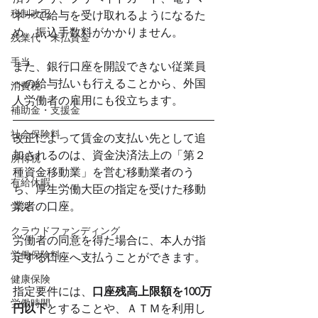
税制改正
ネーで給与を受け取れるようになるた
め、振込手数料がかかりません。
残業代・未払賃金
手当
また、銀行口座を開設できない従業員
への給与払いも行えることから、外国
消費税
人労働者の雇用にも役立ちます。
補助金・支援金
社会保険料
改正によって賃金の支払い先として追
加されるのは、資金決済法上の「第２
所得税
種資金移動業」を営む移動業者のう
有給休暇
ち、厚生労働大臣の指定を受けた移動
業者の口座。
労災
クラウドファンディング
労働者の同意を得た場合に、本人が指
労働保険料
定する口座へ支払うことができます。
健康保険
指定要件には、
口座残高上限額を100万
労働時間
円以下
とすることや、ＡＴＭを利用し