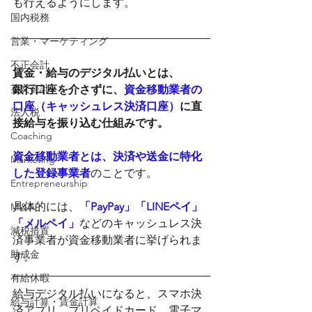
も行えるようにします。
国内税務
営業・マーケティング
不正会計
賃金・給与のデジタル払いとは、
英文会計
銀行口座を介さずに、
資金移動業者の
口座（キャッシュレス決済口座）
に直
法人税
接給与を振り込む仕組みです。
Coaching
資金移動業者とは、決済や送金に特化
Marketing
した登録事業者
のことです。
Entrepreneurship
具体的には、
「PayPay」「LINEペイ」
M＆A
「メルペイ」
などのキャッシュレス決
減税措置
済事業者が資金移動業者に挙げられま
助成金
す。
有給休暇
給与デジタル払いになると、スマホ決
給与計算・賃金計算
済アプリ、プリペイドカード、電子マ