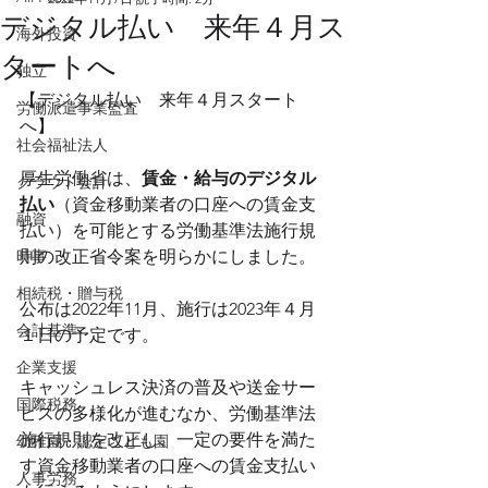
デジタル払い 来年４月ス
海外投資
タートへ
独立
【デジタル払い　来年４月スタート
労働派遣事業監査
へ】
社会福祉法人
厚生労働省は、
賃金・給与のデジタル
クラウド会計
払い
（資金移動業者の口座への賃金支
融資
払い）を可能とする労働基準法施行規
時事
則の改正省令案を明らかにしました。
相続税・贈与税
公布は2022年11月、施行は2023年４月
会計基準
１日の予定です。
企業支援
キャッシュレス決済の普及や送金サー
国際税務
ビスの多様化が進むなか、労働基準法
施行規則を改正し、一定の要件を満た
幼稚園・認定こども園
す資金移動業者の口座への賃金支払い
人事労務