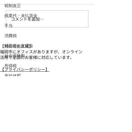
税制改正
残業代・未払賃金
コメントを追加…
【福岡市で会社設立②消
【福岡市で会社
手当
費税編】「設立2年は消費
人税編】設立後
税ゼロ」はもう古い｜会
にやるべきこと
消費税
社をつくる前に知るべき
【対応可能区域】
補助金・支援金
消費税の話
福岡市にオフィスがありますが、オンライン
社会保険料
活用で全国のお客様に対応しています。
所得税
​【プライバシーポリシー】
有給休暇
掲載内容の一部又は全部について無断転用・転
載を禁止いたします。copyright©2026 安永
労災
ENGLISH
CPA OFFICE all rights reserved.
クラウドファンディング
労働保険料
​【電話番号】
​ 092-982-0899
健康保険
労働時間
【事務所住所】