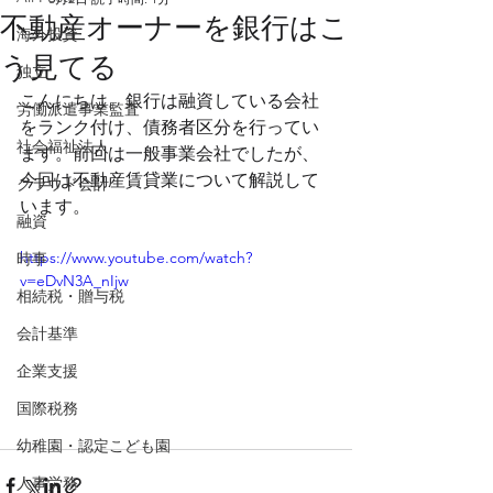
不動産オーナーを銀行はこ
海外投資
う見てる
独立
こんにちは。銀行は融資している会社
労働派遣事業監査
をランク付け、債務者区分を行ってい
社会福祉法人
ます。前回は一般事業会社でしたが、
今回は不動産賃貸業について解説して
クラウド会計
います。
融資
https://www.youtube.com/watch?
時事
v=eDvN3A_nIjw
相続税・贈与税
会計基準
企業支援
国際税務
幼稚園・認定こども園
人事労務