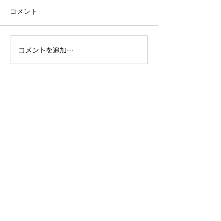
コメント
コメントを追加…
【福岡市で会社設立②消
【福岡市で会社
費税編】「設立2年は消費
人税編】設立後
税ゼロ」はもう古い｜会
にやるべきこと
社をつくる前に知るべき
【対応可能区域】
消費税の話
福岡市にオフィスがありますが、オンライン
活用で全国のお客様に対応しています。
​【プライバシーポリシー】
掲載内容の一部又は全部について無断転用・転
載を禁止いたします。copyright©2026 安永
ENGLISH
CPA OFFICE all rights reserved.
​【電話番号】
​ 092-982-0899