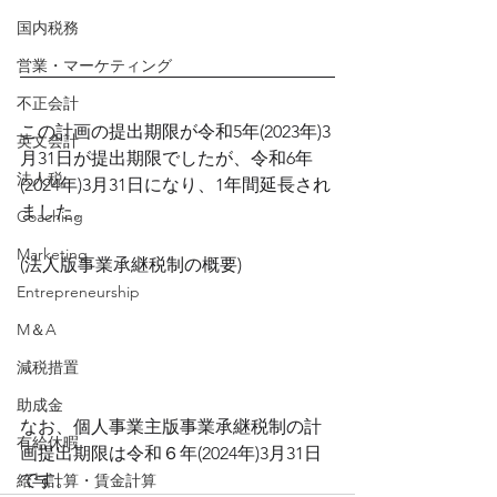
国内税務
営業・マーケティング
不正会計
この計画の提出期限が令和5年(2023年)3
英文会計
月31日が提出期限でしたが、令和6年
法人税
(2024年)3月31日になり、1年間延長され
ました。
Coaching
Marketing
(法人版事業承継税制の概要)
Entrepreneurship
M＆A
減税措置
助成金
なお、個人事業主版事業承継税制の計
有給休暇
画提出期限は令和６年(2024年)3月31日
です。
給与計算・賃金計算