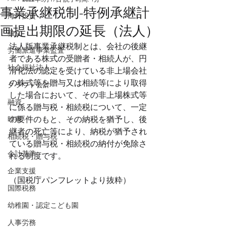
事業承継税制-特例承継計
海外投資
画提出期限の延長（法人）
独立
法人版事業承継税制とは、会社の後継
労働派遣事業監査
者である株式の受贈者・相続人が、円
社会福祉法人
滑化法の認定を受けている非上場会社
の株式等を贈与又は相続等により取得
クラウド会計
した場合において、その非上場株式等
融資
に係る贈与税・相続税について、一定
時事
の要件のもと、その納税を猶予し、後
継者の死亡等により、納税が猶予され
相続税・贈与税
ている贈与税・相続税の納付が免除さ
会計基準
れる制度です。
企業支援
（国税庁パンフレットより抜粋）
国際税務
幼稚園・認定こども園
人事労務