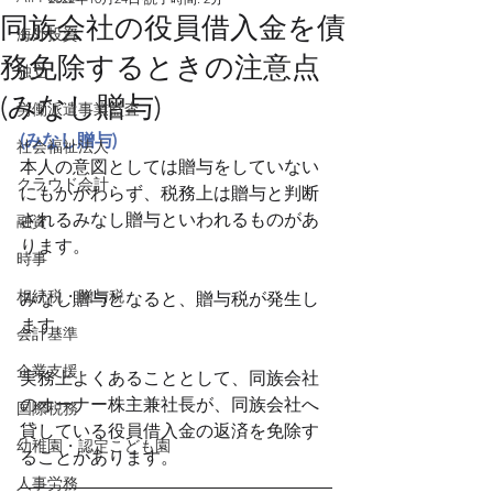
同族会社の役員借入金を債
海外投資
務免除するときの注意点
独立
(みなし贈与)
労働派遣事業監査
(みなし贈与)
社会福祉法人
本人の意図としては贈与をしていない
クラウド会計
にもかかわらず、税務上は贈与と判断
されるみなし贈与といわれるものがあ
融資
ります。
時事
相続税・贈与税
みなし贈与となると、贈与税が発生し
ます。
会計基準
企業支援
実務上よくあることとして、同族会社
のオーナー株主兼社長が、同族会社へ
国際税務
貸している役員借入金の返済を免除す
幼稚園・認定こども園
ることがあります。
人事労務