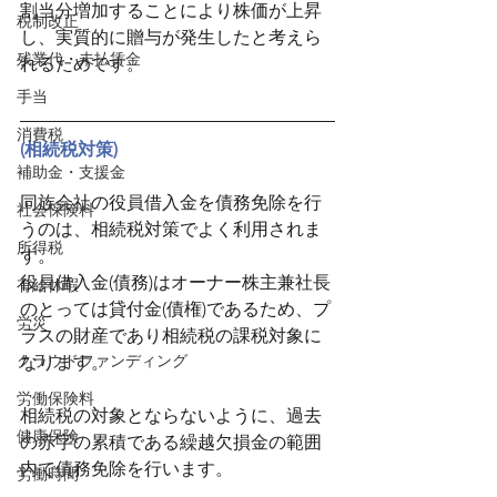
割当分増加することにより株価が上昇
税制改正
し、実質的に贈与が発生したと考えら
残業代・未払賃金
れるためです。
手当
消費税
(相続税対策)
補助金・支援金
同族会社の役員借入金を債務免除を行
社会保険料
うのは、相続税対策でよく利用されま
所得税
す。
役員借入金(債務)はオーナー株主兼社長
有給休暇
のとっては貸付金(債権)であるため、プ
労災
ラスの財産であり相続税の課税対象に
クラウドファンディング
なります。
労働保険料
相続税の対象とならないように、過去
健康保険
の赤字の累積である繰越欠損金の範囲
内で債務免除を行います。
労働時間