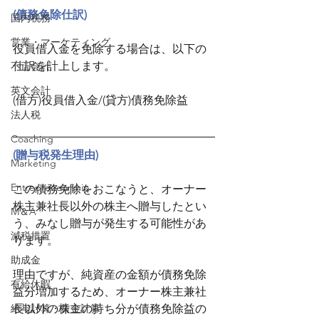
(債務免除仕訳)
国内税務
営業・マーケティング
役員借入金を免除する場合は、以下の
仕訳を計上します。
不正会計
英文会計
(借方)役員借入金/(貸方)債務免除益
法人税
Coaching
(贈与税発生理由)
Marketing
Entrepreneurship
この債務免除をおこなうと、オーナー
株主兼社長以外の株主へ贈与したとい
M＆A
う、みなし贈与が発生する可能性があ
減税措置
ります。
助成金
理由ですが、純資産の金額が債務免除
有給休暇
益分増加するため、オーナー株主兼社
給与計算・賃金計算
長以外の株主の持ち分が債務免除益の