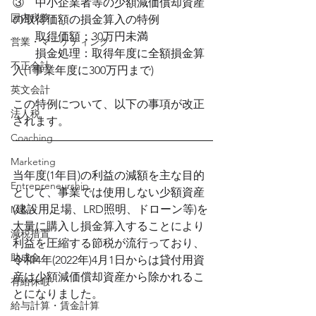
③　中小企業者等の少額減価償却資産
国内税務
の取得価額の損金算入の特例
　　取得価額：30万円未満
営業・マーケティング
　　損金処理：取得年度に全額損金算
不正会計
入(1事業年度に300万円まで)
英文会計
この特例について、以下の事項が改正
法人税
されます。
Coaching
Marketing
当年度(1年目)の利益の減額を主な目的
Entrepreneurship
として、事業では使用しない少額資産
(建設用足場、LRD照明、ドローン等)を
M＆A
大量に購入し損金算入することにより
減税措置
利益を圧縮する節税が流行っており、
助成金
令和4年(2022年)4月1日からは貸付用資
産は少額減価償却資産から除かれるこ
有給休暇
とになりました。
給与計算・賃金計算