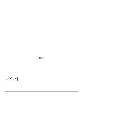
コメント
コメントを追加…
【福岡市で会社設立②消
【福岡市で会社
費税編】「設立2年は消費
人税編】設立後
税ゼロ」はもう古い｜会
にやるべきこと