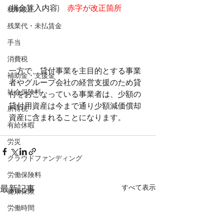
(損金算入内容)　
赤字が改正箇所
税制改正
残業代・未払賃金
手当
消費税
一方で、貸付事業を主目的とする事業
補助金・支援金
者やグループ会社の経営支援のため貸
社会保険料
付をおこなっている事業者は、少額の
貸付用資産は今まで通り少額減価償却
所得税
資産に含まれることになります。
有給休暇
労災
クラウドファンディング
労働保険料
すべて表示
最新記事
健康保険
労働時間