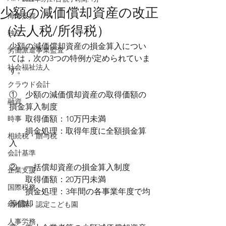
少額の減価償却資産の改正
海外投資
（法人税/所得税）
独立
少額の減価償却資産の損金算入につい
労働派遣事業監査
ては，次の3つの特例が定められていま
社会福祉法人
す。
クラウド会計
①　少額の減価償却資産の取得価額の
融資
損金算入制度
時事
　　取得価額：10万円未満
　　損金処理：取得年度に全額損金算
相続税・贈与税
入
会計基準
②　一括償却資産の損金算入制度
企業支援
　　取得価額：20万円未満
国際税務
　　損金処理：3年間の各事業年度で均
等償却
幼稚園・認定こども園
人事労務