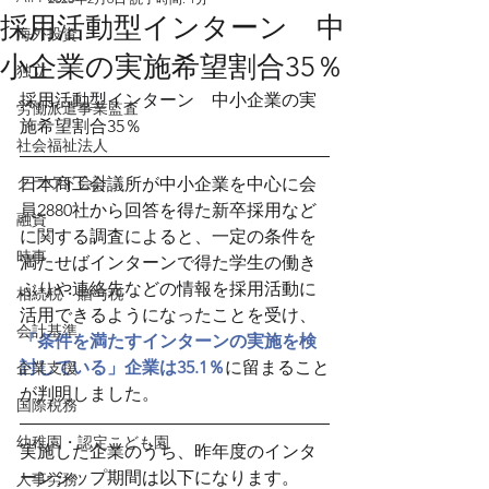
採用活動型インターン 中
海外投資
小企業の実施希望割合35％
独立
採用活動型インターン　中小企業の実
労働派遣事業監査
施希望割合35％
社会福祉法人
クラウド会計
日本商工会議所が中小企業を中心に会
員2880社から回答を得た新卒採用など
融資
に関する調査によると、一定の条件を
時事
満たせばインターンで得た学生の働き
ぶりや連絡先などの情報を採用活動に
相続税・贈与税
活用できるようになったことを受け、
会計基準
「条件を満たすインターンの実施を検
討している」企業は35.1％
に留まること
企業支援
が判明しました。
国際税務
幼稚園・認定こども園
実施した企業のうち、昨年度のインタ
ーンシップ期間は以下になります。
人事労務