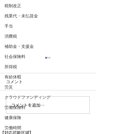
税制改正
残業代・未払賃金
手当
消費税
補助金・支援金
社会保険料
所得税
有給休暇
コメント
労災
クラウドファンディング
コメントを追加…
【福岡市で会社設立②消
【福岡市で会社
労働保険料
費税編】「設立2年は消費
人税編】設立後
健康保険
税ゼロ」はもう古い｜会
にやるべきこと
社をつくる前に知るべき
労働時間
【対応可能区域】