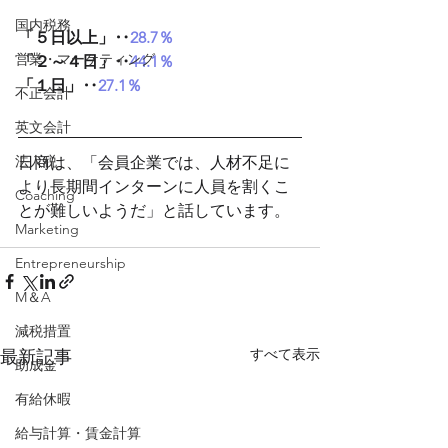
国内税務
「５日以上」‥
28.7％
営業・マーケティング
「２～４日」‥
44.1％
「１日」‥
27.1％
不正会計
英文会計
法人税
日商は、「会員企業では、人材不足に
より長期間インターンに人員を割くこ
Coaching
とが難しいようだ」と話しています。
Marketing
Entrepreneurship
M＆A
減税措置
すべて表示
最新記事
助成金
有給休暇
給与計算・賃金計算