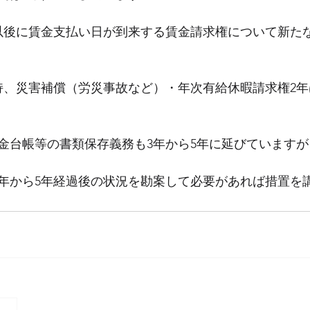
4月以後に賃金支払い日が到来する賃金請求権について新た
持、災害補償（労災事故など）・年次有給休暇請求権2
金台帳等の書類保存義務も3年から5年に延びていますが
20年から5年経過後の状況を勘案して必要があれば措置を