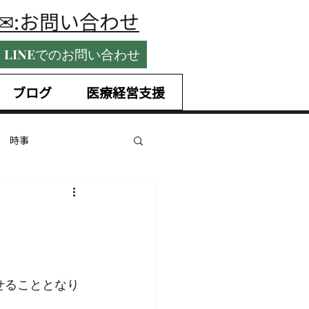
​✉:お問い合わせ
LINEでのお問い合わせ
ブログ
医療経営支援
時事
国内税務
ntrepreneurship
せることとなり
未払賃金
手当