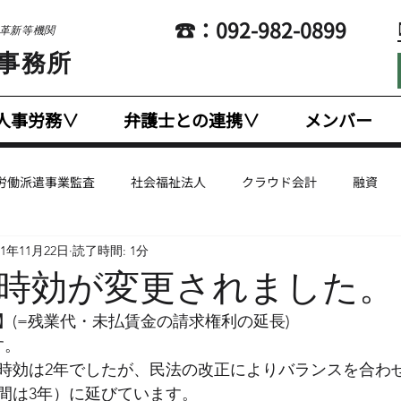
​☎：092-982-0899
営革新等機関
士事務所
人事労務∨
弁護士との連携∨
メンバー
労働派遣事業監査
社会福祉法人
クラウド会計
融資
21年11月22日
読了時間: 1分
企業支援
国際税務
幼稚園・認定こども園
人事労務
時効が変更されました。
】(=残業代・未払賃金の請求権利の延長)
計
英文会計
法人税
Coaching
Marketing
E
す。
時効は2年でしたが、民法の改正によりバランスを合わ
の間は3年）に延びています。
有給休暇
給与計算・賃金計算
税制改正
残業代・