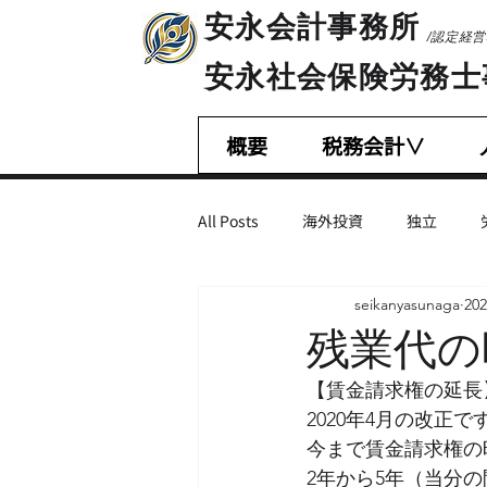
​安永会計事務所
/認定経
​安永社会保険労務
概要
税務会計∨
All Posts
海外投資
独立
seikanyasunaga
20
相続税・贈与税
会計基準
残業代の
【賃金請求権の延長
営業・マーケティング
不正会
2020年4月の改正で
今まで賃金請求権の
2年から5年（当分
M＆A
減税措置
助成金