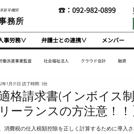
​☎：092-982-0899
営革新等機関
士事務所
人事労務∨
弁護士との連携∨
メンバー
労働派遣事業監査
社会福祉法人
クラウド会計
融資
22年1月31日
読了時間: 3分
企業支援
国際税務
幼稚園・認定こども園
人事労務
適格請求書(インボイス制
リーランスの方注意！！
計
英文会計
法人税
Coaching
Marketing
E
、消費税の仕入税額控除を正しく計算するために導入さ
有給休暇
給与計算・賃金計算
税制改正
残業代・