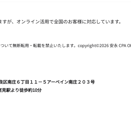
ス制度)の影響(簡易課税制度
の場合)
ますが、オンライン活用で全国のお客様に対応しています。
転用・転載を禁止いたします。copyright©2026 安永 CPA OFFICE all
福岡市早良区南庄６丁目１１－５アーベイン南庄２０３号
室見駅より徒歩約10分