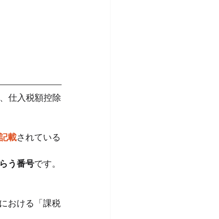
が、仕入税額控除
記載
されている
らう番号
です。
における「課税