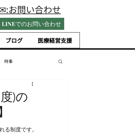
​✉:お問い合わせ
LINEでのお問い合わせ
ブログ
医療経営支援
時事
国内税務
度)の
】
ntrepreneurship
れる制度です。
未払賃金
手当