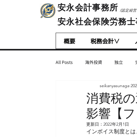
​安永会計事務所
/認定経
​安永社会保険労務
概要
税務会計∨
All Posts
海外投資
独立
seikanyasunaga
20
相続税・贈与税
会計基準
消費税の
影響【フ
営業・マーケティング
不正会
更新日：
2022年2月1日
インボイス制度とは
M＆A
減税措置
助成金