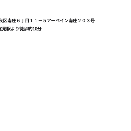
福岡市早良区南庄６丁目１１－５アーベイン南庄２０３号
室見駅より徒歩約10分