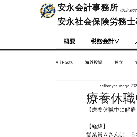
​安永会計事務所
/認定経
​安永社会保険労務
概要
税務会計∨
All Posts
海外投資
独立
seikanyasunaga
20
相続税・贈与税
会計基準
療養休職
【療養休職中に解雇
営業・マーケティング
不正会
【経緯】
従業員Ａさんは、５
M＆A
減税措置
助成金