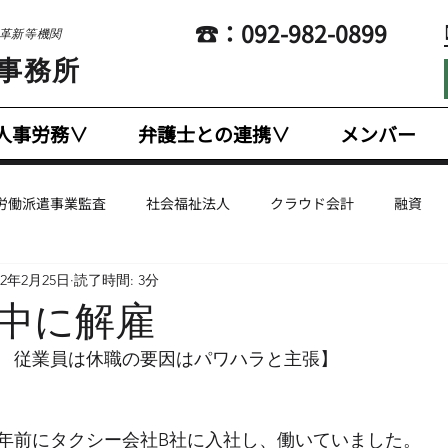
​☎：092-982-0899
営革新等機関
士事務所
人事労務∨
弁護士との連携∨
メンバー
労働派遣事業監査
社会福祉法人
クラウド会計
融資
22年2月25日
読了時間: 3分
企業支援
国際税務
幼稚園・認定こども園
人事労務
中に解雇
　従業員は休職の要因はパワハラと主張】
計
英文会計
法人税
Coaching
Marketing
E
年前にタクシー会社B社に入社し、働いていました。
有給休暇
給与計算・賃金計算
税制改正
残業代・