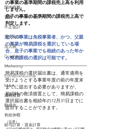
の事業の基準期間の課税売上高を利用
国内税務
しません。
息子の事業の基準期間の課税売上高で
営業・マーケティング
判定します。
不正会計
英文会計
息子の事業は免税事業者、かつ、父親
の事業が簡易課税を選択している場
法人税
合、息子の事業でも相続のあった年か
Coaching
ら簡易課税の選択は可能です。
Marketing
簡易課税の選択届出書は、通常適用を
Entrepreneurship
受けようとする事業年度の前の年度末
M＆A
までに提出する必要がありますが、
相続時の救済措置として、簡易課税の
減税措置
選択届出書を相続年の12月31日までに
助成金
提出することができます。
有給休暇
（注意）
給与計算・賃金計算
上記の記載内容は、現在時点の情報に基づいて記載