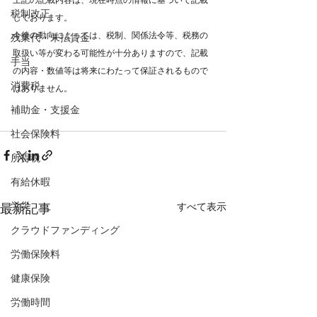
税制改正
しております。
今後の動向によっては、税制、関係法令等、税務の
残業代・未払賃金
取扱い等が変わる可能性が十分ありますので、記載
手当
の内容・数値等は将来にわたって保証されるもので
消費税
はありません。
補助金・支援金
社会保険料
所得税
有給休暇
労災
すべて表示
最新記事
クラウドファンディング
労働保険料
健康保険
労働時間