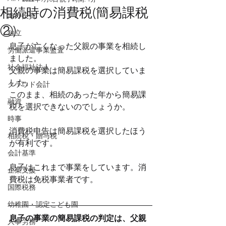
相続時の消費税(簡易課税
海外投資
②)
独立
息子が亡くなった父親の事業を相続し
労働派遣事業監査
ました。
社会福祉法人
父親の事業は簡易課税を選択していま
した。
クラウド会計
このまま、相続のあった年から簡易課
融資
税を選択できないのでしょうか。
時事
消費税申告は簡易課税を選択したほう
相続税・贈与税
が有利です。
会計基準
息子はこれまで事業をしています。消
企業支援
費税は免税事業者です。
国際税務
幼稚園・認定こども園
息子の事業の簡易課税の判定は、父親
人事労務