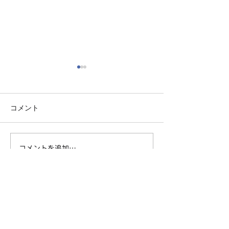
コメント
コメントを追加…
【福岡市で会社設立②消
【福岡市で会社
費税編】「設立2年は消費
人税編】設立後
税ゼロ」はもう古い｜会
にやるべきこと
社をつくる前に知るべき
【対応可能区域】
消費税の話
福岡市にオフィスがありますが、オンライン
活用で全国のお客様に対応しています。