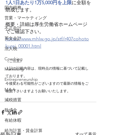
1人1日あたり1万5,000円を上限
に全額を
国内税務
助成します。
営業・マーケティング
概要・詳細は厚生労働省ホームページ
不正会計
でご確認下さい。
英文会計
https://www.mhlw.go.jp/stf/r407cohoto
kurei_00001.html
法人税
Coaching
（ご注意）
上記の記載内容は、現時点の情報に基づいて記載し
Marketing
ております。
Entrepreneurship
今後変わる可能性がございますので最新の情報をご
M＆A
確認下さいますようお願いいたします。
減税措置
助成金
有給休暇
給与計算・賃金計算
すべて表示