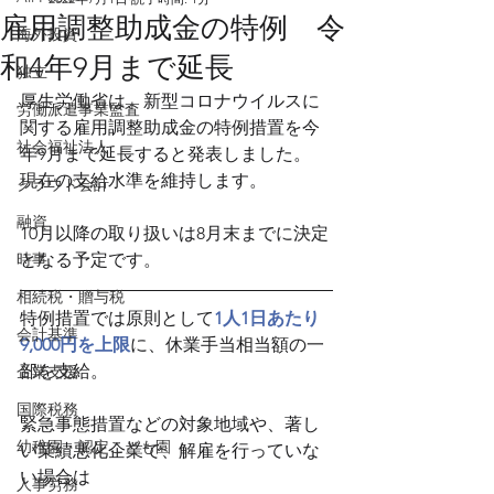
雇用調整助成金の特例 令
海外投資
和4年9月まで延長
独立
厚生労働省は、新型コロナウイルスに
労働派遣事業監査
関する雇用調整助成金の特例措置を今
社会福祉法人
年9月まで延長すると発表しました。
現在の支給水準を維持します。
クラウド会計
融資
10月以降の取り扱いは8月末までに決定
時事
となる予定です。
相続税・贈与税
特例措置では原則として
1人1日あたり
会計基準
9,000円を上限
に、休業手当相当額の一
部を支給。
企業支援
国際税務
緊急事態措置などの対象地域や、著し
幼稚園・認定こども園
い業績悪化企業で、解雇を行っていな
い場合は
人事労務