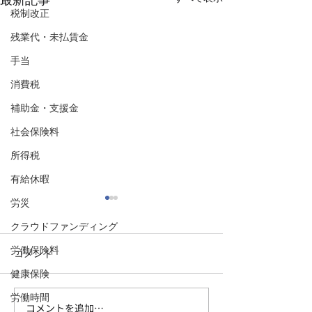
最新記事
税制改正
残業代・未払賃金
手当
消費税
補助金・支援金
社会保険料
所得税
有給休暇
労災
クラウドファンディング
労働保険料
コメント
健康保険
労働時間
コメントを追加…
【福岡市で会社設立②消
【福岡市で会社