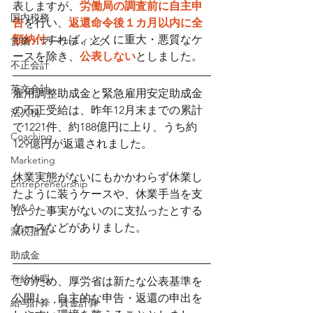
表しますが、
労働局の調査前に自主申
国内税務
告
を行い、
返還命令後１カ月以内に全
額納付
すれば、とくに重大・悪質なケ
営業・マーケティング
ースを除き、
公表しない
としました。
不正会計
英文会計
雇用調整助成金と緊急雇用安定助成金
の不正受給は、昨年12月末までの累計
法人税
で1221件、約188億円に上り、うち約
Coaching
129億円が返還されました。
Marketing
休業実態がないにもかかわらず休業し
Entrepreneurship
たように装うケースや、休業手当を支
M＆A
払った事実がないのに支払ったとする
ケースなどがありました。
減税措置
助成金
有給休暇
このため、厚労省は新たな公表基準を
公開し、自主的な申告・返還の申出を
給与計算・賃金計算