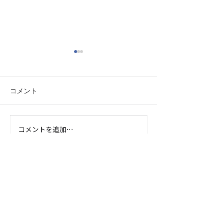
コメント
コメントを追加…
【福岡市で会社設立②消
【福岡市で会社
費税編】「設立2年は消費
人税編】設立後
税ゼロ」はもう古い｜会
にやるべきこと
社をつくる前に知るべき
【対応可能区域】
消費税の話
福岡市にオフィスがありますが、オンライン
活用で全国のお客様に対応しています。
​【プライバシーポリシー】