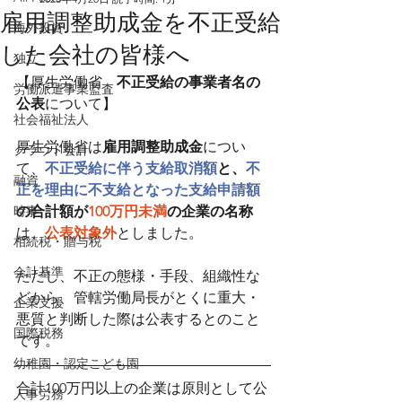
雇用調整助成金を不正受給
海外投資
した会社の皆様へ
独立
【厚生労働省　
不正受給の事業者名の
労働派遣事業監査
公表
について】
社会福祉法人
厚生労働省は
雇用調整助成金
につい
クラウド会計
て、
不正受給に伴う支給取消額
と、
不
融資
正を理由に不支給となった支給申請額
時事
の合計額が
100万円未満
の企業の名称
は、
公表対象外
としました。
相続税・贈与税
会計基準
ただし、不正の態様・手段、組織性な
どから、管轄労働局長がとくに重大・
企業支援
悪質と判断した際は公表するとのこと
国際税務
です。
幼稚園・認定こども園
合計100万円以上の企業は原則として公
人事労務