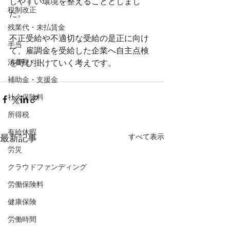
しやすい環境を整えることとしまし
税制改正
た。
残業代・未払賃金
不正受給や不適切な受給の是正に向け
手当
て、雇調金を受給した企業へ自主点検
消費税
を呼び掛けていく考えです。
補助金・支援金
社会保険料
所得税
有給休暇
すべて表示
最新記事
労災
クラウドファンディング
労働保険料
健康保険
労働時間