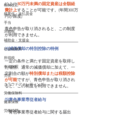
により
30万円未満の固定資産は全額経
税制改正
費計上
することが可能です。(年間300万
残業代・未払賃金
円が限度)
手当
青色申告が取り消されると、この制度
消費税
が利用できません。
補助金・支援金
(4)減価償却の特別控除の特例
社会保険料
所得税
一定の条件と満たす固定資産を取得し
有給休暇
た場合、通常の減価償却に加えて、一
定割合の額が
特別償却または税額控除
労災
が可能
ですが、青色申告が取り消され
クラウドファンディング
ると、この制度を利用できません。
労働保険料
(5)青色事業専従者給与
健康保険
労働時間
「青色事業専従者給与に関する届出