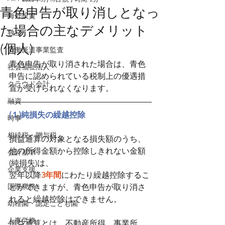
青色申告が取り消しとなっ
海外投資
た場合の主なデメリット
独立
(個人)
労働派遣事業監査
青色申告が取り消された場合は、青色
社会福祉法人
申告に認められている税制上の優遇措
クラウド会計
置が受けられなくなります。
融資
(１)純損失の繰越控除
時事
相続税・贈与税
損益通算の対象となる損失額のうち、
他の所得金額から控除しきれない金額
会計基準
(純損失)は、
企業支援
翌年以降
3年間
にわたり繰越控除するこ
国際税務
とができますが、青色申告が取り消さ
れると繰越控除はできません。
幼稚園・認定こども園
人事労務
損益通算とは、不動産所得、事業所