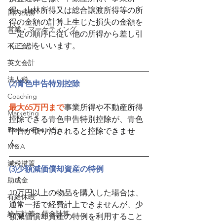
得、山林所得又は総合譲渡所得等の所
国内税務
得の金額の計算上生じた損失の金額を
営業・マーケティング
一定の順序に従い他の所得から差し引
くことをいいます。
不正会計
英文会計
法人税
(2)青色申告特別控除
Coaching
最大65万円まで
事業所得や不動産所得
Marketing
控除できる青色申告特別控除が、青色
Entrepreneurship
申告が取り消されると控除できませ
ん。
M＆A
減税措置
(3)少額減価償却資産の特例
助成金
10万円以上の物品を購入した場合は、
有給休暇
通常一括で経費計上できませんが、少
給与計算・賃金計算
額減価償却資産の特例を利用すること