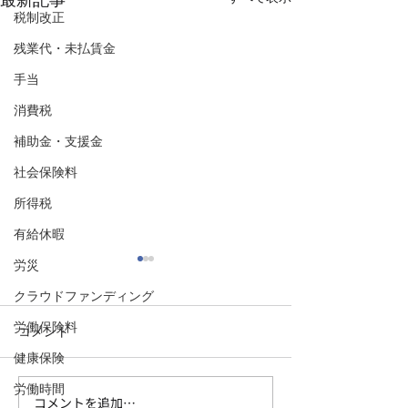
最新記事
税制改正
残業代・未払賃金
手当
消費税
補助金・支援金
社会保険料
所得税
有給休暇
労災
クラウドファンディング
労働保険料
コメント
健康保険
労働時間
コメントを追加…
【福岡市で会社設立②消
【福岡市で会社