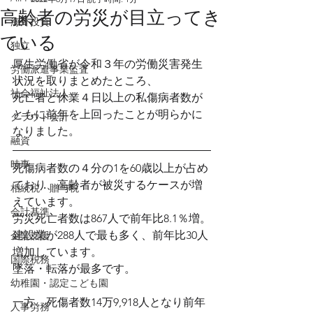
高齢者の労災が目立ってき
海外投資
ている
独立
厚生労働省が令和３年の労働災害発生
労働派遣事業監査
状況を取りまとめたところ、
社会福祉法人
死亡者と休業４日以上の私傷病者数が
ともに前年を上回ったことが明らかに
クラウド会計
なりました。
融資
時事
死傷病者数の４分の1を60歳以上が占め
ており、高齢者が被災するケースが増
相続税・贈与税
えています。
会計基準
労災死亡者数は867人で前年比8.1％増。
建設業が288人で最も多く、前年比30人
企業支援
増加しています。
国際税務
墜落・転落が最多です。
幼稚園・認定こども園
一方、死傷者数14万9,918人となり前年
人事労務