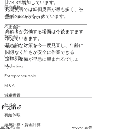
比14.3%増加しています。
国内税務
死傷災害では転倒災害が最も多く、被
災者の22.5％を占めています。
営業・マーケティング
不正会計
高齢者が労働する場面は今後ますます
英文会計
増えていきます。
基本的な対策を今一度見直し、年齢に
法人税
関係なく誰もが安全に作業できる
Coaching
環境の整備が早急に望まれるでしょ
Marketing
う。
Entrepreneurship
M＆A
減税措置
助成金
有給休暇
給与計算・賃金計算
すべて表示