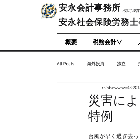
​安永会計事務所
/認定経
​安永社会保険労務
概要
税務会計∨
All Posts
海外投資
独立
rainbowwave48
20
相続税・贈与税
会計基準
災害によ
特例
営業・マーケティング
不正会
台風が早く過ぎ去っ
M＆A
減税措置
助成金