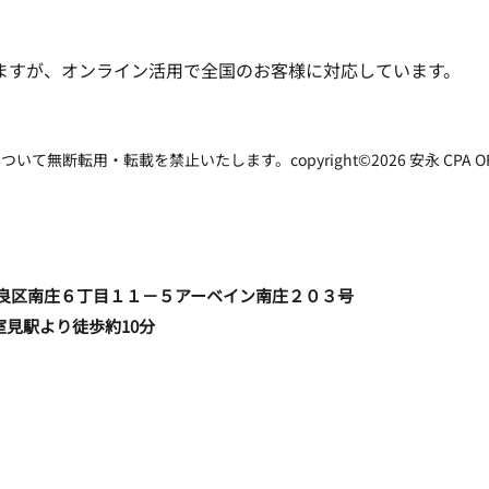
の考え方の違い(法人)
引当
ますが、オンライン活用で全国のお客様に対応しています。
転用・転載を禁止いたします。copyright©2026 安永 CPA OFFICE all
福岡市早良区南庄６丁目１１－５アーベイン南庄２０３号
室見駅より徒歩約10分