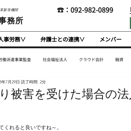
​☎：092-982-0899
営革新等機関
士事務所
人事労務∨
弁護士との連携∨
メンバー
労働派遣事業監査
社会福祉法人
クラウド会計
融資
18年7月29日
読了時間: 2分
企業支援
国際税務
幼稚園・認定こども園
人事労務
り被害を受けた場合の法
計
英文会計
法人税
Coaching
Marketing
E
てくれると良いですね～。
有給休暇
給与計算・賃金計算
税制改正
残業代・