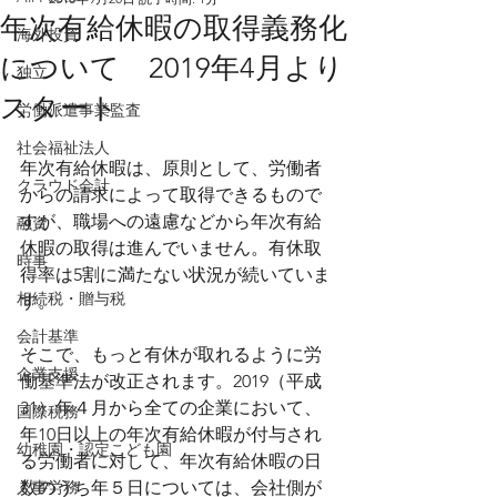
年次有給休暇の取得義務化
海外投資
について 2019年4月より
独立
スタート
労働派遣事業監査
社会福祉法人
年次有給休暇は、原則として、労働者
クラウド会計
からの請求によって取得できるもので
すが、職場への遠慮などから年次有給
融資
休暇の取得は進んでいません。有休取
時事
得率は5割に満たない状況が続いていま
相続税・贈与税
す。
会計基準
そこで、もっと有休が取れるように労
企業支援
働基準法が改正されます。2019（平成
31）年４月から全ての企業において、
国際税務
年10日以上の年次有給休暇が付与され
幼稚園・認定こども園
る労働者に対して、年次有給休暇の日
人事労務
数のうち年５日については、会社側が