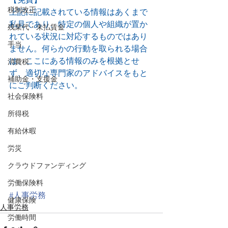
税制改正
上記に記載されている情報はあくまで
私見であり、特定の個人や組織が置か
残業代・未払賃金
れている状況に対応するものではあり
手当
ません。何らかの行動を取られる場合
は、ここにある情報のみを根拠とせ
消費税
ず、適切な専門家のアドバイスをもと
補助金・支援金
にご判断ください。
社会保険料
所得税
有給休暇
労災
クラウドファンディング
労働保険料
#人事労務
健康保険
人事労務
労働時間