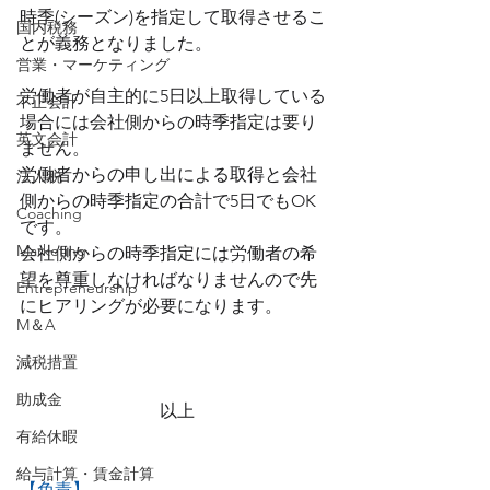
時季(シーズン)を指定して取得させるこ
国内税務
とが義務となりました。
営業・マーケティング
労働者が自主的に5日以上取得している
不正会計
場合には会社側からの時季指定は要り
英文会計
ません。
労働者からの申し出による取得と会社
法人税
側からの時季指定の合計で5日でもOK
Coaching
です。
Marketing
会社側からの時季指定には労働者の希
望を尊重しなければなりませんので先
Entrepreneurship
にヒアリングが必要になります。
M＆A
減税措置
助成金
　　　　　　　　以上
有給休暇
給与計算・賃金計算
【免責】