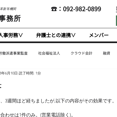
​☎：092-982-0899
営革新等機関
士事務所
人事労務∨
弁護士との連携∨
メンバー
労働派遣事業監査
社会福祉法人
クラウド会計
融資
18年6月10日
読了時間: 1分
企業支援
国際税務
幼稚園・認定こども園
人事労務
果
計
英文会計
法人税
Coaching
Marketing
E
て、3週間ほど経ちましたが,以下の内容がその効果です。
合わせは1件のみ。(営業電話除く)。
有給休暇
給与計算・賃金計算
税制改正
残業代・