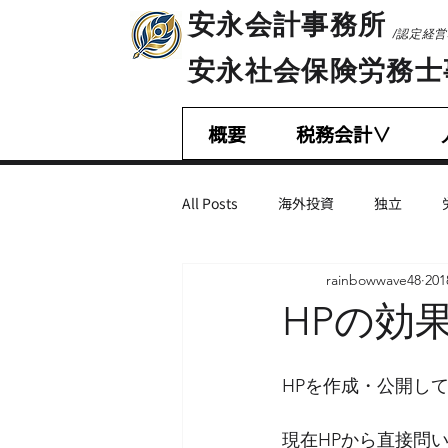
​安永会計事務所
/認定経
​安永社会保険労務
概要
税務会計∨
All Posts
海外投資
独立
rainbowwave48
20
相続税・贈与税
会計基準
HPの効
営業・マーケティング
不正会
HPを作成・公開し
現在HPから直接問い
M＆A
減税措置
助成金