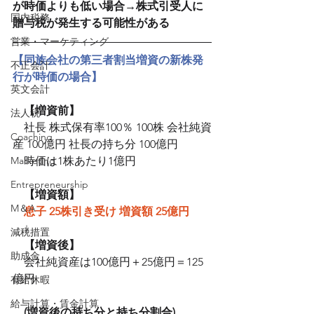
が時価よりも低い場合→株式引受人に
国内税務
贈与税が発生する可能性がある
営業・マーケティング
【同族会社の第三者割当増資の新株発
不正会計
行が時価の場合】
英文会計
【増資前】
法人税
　社長 株式保有率100％ 100株 会社純資
Coaching
産 100億円 社長の持ち分 100億円　
Marketing
　時価は1株あたり1億円
Entrepreneurship
　【増資額】
M＆A
息子 25株引き受け 増資額 25億円
　↓
減税措置
　【増資後】
助成金
　会社純資産は100億円＋25億円＝125
億円
有給休暇
給与計算・賃金計算
(増資後の持ち分と持ち分割合)