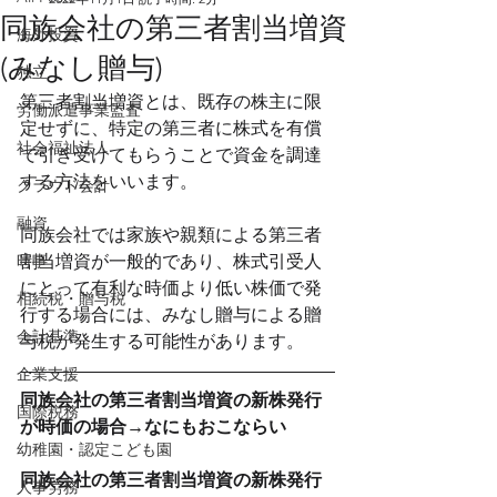
同族会社の第三者割当増資
海外投資
(みなし贈与)
独立
第三者割当増資とは、既存の株主に限
労働派遣事業監査
定せずに、特定の第三者に株式を有償
社会福祉法人
で引き受けてもらうことで資金を調達
する方法をいいます。
クラウド会計
融資
同族会社では家族や親類による第三者
時事
割当増資が一般的であり、株式引受人
にとって有利な時価より低い株価で発
相続税・贈与税
行する場合には、みなし贈与による贈
会計基準
与税が発生する可能性があります。
企業支援
同族会社の第三者割当増資の新株発行
国際税務
が時価の場合→なにもおこならい
幼稚園・認定こども園
同族会社の第三者割当増資の新株発行
人事労務