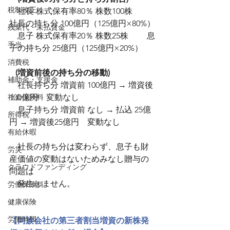
税制改正
　社長 株式保有率80％ 株数100株　　
社長の持ち分 100億円（125億円×80%）
残業代・未払賃金
　息子 株式保有率20％ 株数25株 　　息
手当
子の持ち分 25億円（125億円×20%）
消費税
   (増資前後の持ち分の移動)
補助金・支援金
　社長持ち分 増資前 100億円 → 増資後 
社会保険料
100億円　変動なし
　息子持ち分 増資前 なし → 払込 25億
所得税
円 → 増資後25億円　変動なし
有給休暇
　社長の持ち分は変わらず、息子も財
労災
産価値の変動はないためみなし贈与の
クラウドファンディング
問題は
　発生しません。
労働保険料
健康保険
労働時間
【同族会社の第三者割当増資の新株発